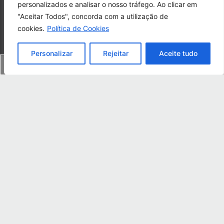
personalizados e analisar o nosso tráfego. Ao clicar em
"Aceitar Todos", concorda com a utilização de
Rua da Falesia nº14,
cookies.
Política de Cookies
8200-593 Albufeira
Algarve - Portugal
Personalizar
Rejeitar
Aceite tudo
(+351) 933 523 080
Queres juntar-te a nós? Nós ligamos!
(Chamada para rede móvel nacional)
Contactos
Resolução de Conflitos
Política de Privacidade
Livro de Reclamações