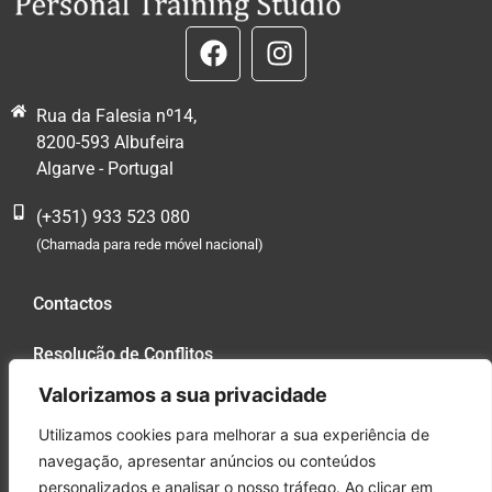
Rua da Falesia nº14,
8200-593 Albufeira
Algarve - Portugal
(+351) 933 523 080
(Chamada para rede móvel nacional)
Contactos
Resolução de Conflitos
Valorizamos a sua privacidade
Política de Privacidade
Utilizamos cookies para melhorar a sua experiência de
Livro de Reclamações
navegação, apresentar anúncios ou conteúdos
personalizados e analisar o nosso tráfego. Ao clicar em